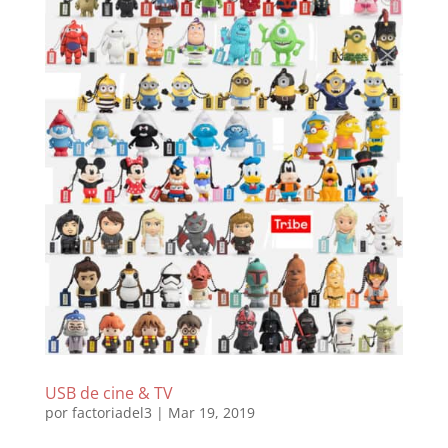
USB de cine & TV
por
factoriadel3
|
Mar 19, 2019