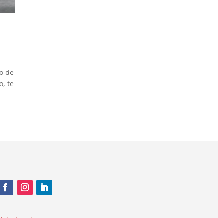
to de
o, te