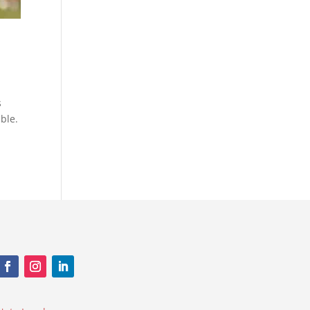
s
ble.