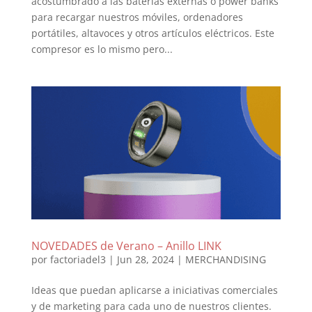
acostumbrado a las baterías externas o power banks
para recargar nuestros móviles, ordenadores
portátiles, altavoces y otros artículos eléctricos. Este
compresor es lo mismo pero...
NOVEDADES de Verano – Anillo LINK
por
factoriadel3
|
Jun 28, 2024
|
MERCHANDISING
Ideas que puedan aplicarse a iniciativas comerciales
y de marketing para cada uno de nuestros clientes.