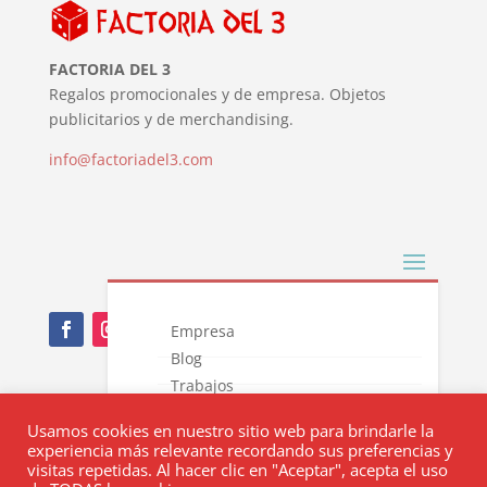
FACTORIA DEL 3
Regalos promocionales y de empresa. Objetos
publicitarios y de merchandising.
info@factoriadel3.com
Empresa
Blog
Trabajos
Nota Legal
Novedades
Usamos cookies en nuestro sitio web para brindarle la
Catálogos
Política de privacidad
experiencia más relevante recordando sus preferencias y
Contacto
visitas repetidas. Al hacer clic en "Aceptar", acepta el uso
Política de cookies