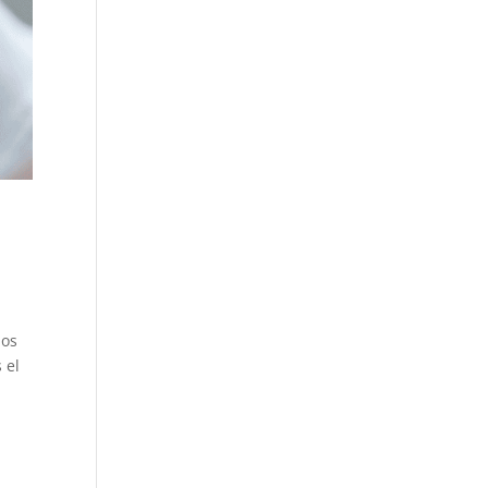
los
 el