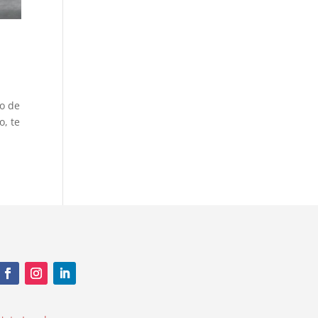
to de
o, te