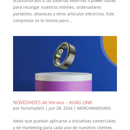
acostumbrado a las baterías externas o power banks
para recargar nuestros móviles, ordenadores
portátiles, altavoces y otros artículos eléctricos. Este
compresor es lo mismo pero...
NOVEDADES de Verano – Anillo LINK
por
factoriadel3
|
Jun 28, 2024
|
MERCHANDISING
Ideas que puedan aplicarse a iniciativas comerciales
y de marketing para cada uno de nuestros clientes.