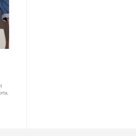
el
orta,