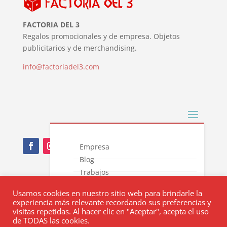
FACTORIA DEL 3
Regalos promocionales y de empresa. Objetos
publicitarios y de merchandising.
info@factoriadel3.com
Empresa
Blog
Trabajos
Nota Legal
Novedades
Usamos cookies en nuestro sitio web para brindarle la
Catálogos
Política de privacidad
experiencia más relevante recordando sus preferencias y
Contacto
visitas repetidas. Al hacer clic en "Aceptar", acepta el uso
Política de cookies
de TODAS las cookies.